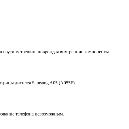
 в паутину трещин, повреждая внутренние компоненты.
атрицы дисплея Samsung A05 (A055F).
зование телефона невозможным.